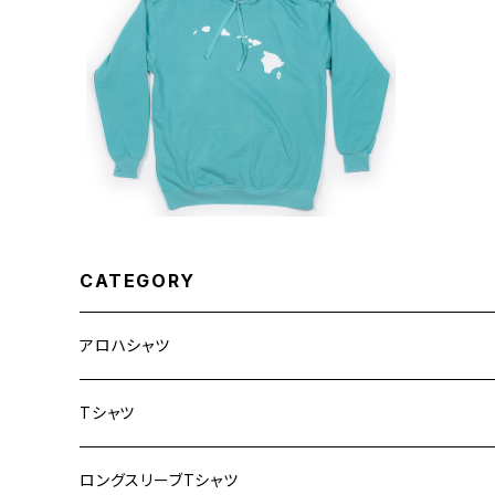
SOLD OUT
808 Clothing【808クロージング】
Hawaiian Islands 808 Hoodie G
¥16,280
arment Dyed
CATEGORY
アロハシャツ
メンズ
Tシャツ
レディース
ロングスリーブTシャツ