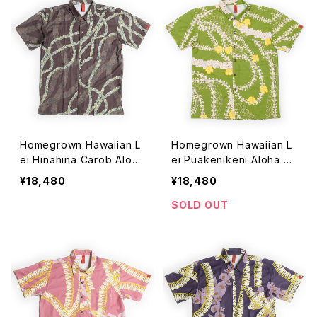
Homegrown Hawaiian L
Homegrown Hawaiian L
ei Hinahina Carob Aloha
ei Puakenikeni Aloha Sh
Shirt【ホームグロウン ハワ
irt【ホームグロウン ハワイ
¥18,480
¥18,480
イアン】レイ ヒナヒナ カロ
アン】レイ プアケニケニ ア
ブ アロハシャツ
ロハシャツ
SOLD OUT